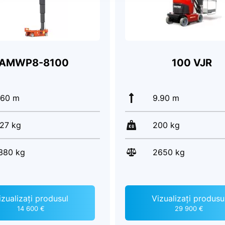
AMWP8-8100
100 VJR
.60 m
9.90 m
27 kg
200 kg
380 kg
2650 kg
izualizați produsul
Vizualizați produsu
14 600 €
29 900 €