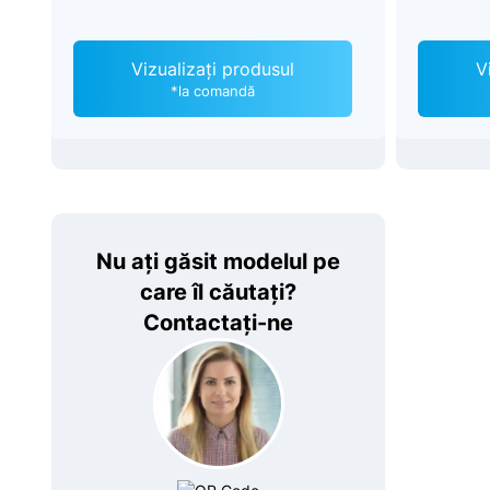
Vizualizați produsul
V
*la comandă
Nu ați găsit modelul pe
care îl căutați?
Contactați-ne