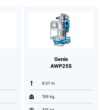
Genie
AWP25S
9.57 m
159 kg
371 kg