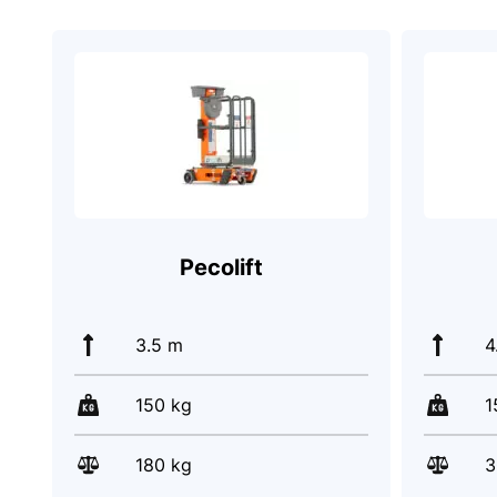
Pecolift
3.5 m
4
150 kg
1
180 kg
3