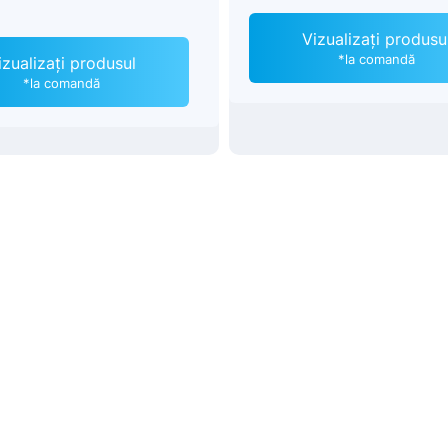
Vizualizați produsu
*la comandă
izualizați produsul
*la comandă