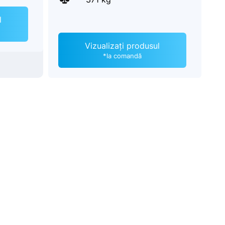
l
Vizualizați produsul
*la comandă