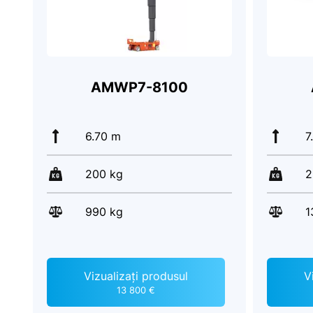
AMWP7-8100
6.70 m
7
200 kg
2
990 kg
1
Vizualizați produsul
V
13 800 €