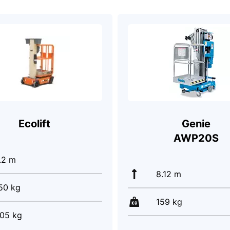
Ecolift
Genie
AWP20S
.2 m
8.12 m
50 kg
159 kg
05 kg