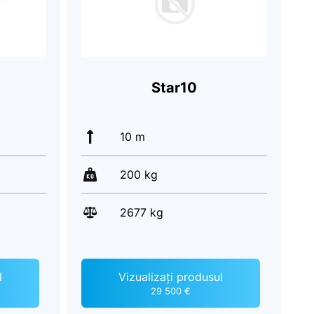
Star10
10 m
200 kg
2677 kg
l
Vizualizați produsul
29 500 €