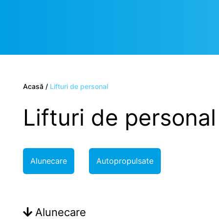
Acasă
/
Lifturi de personal
Lifturi de personal
Alunecare
Autopropulsate
Alunecare