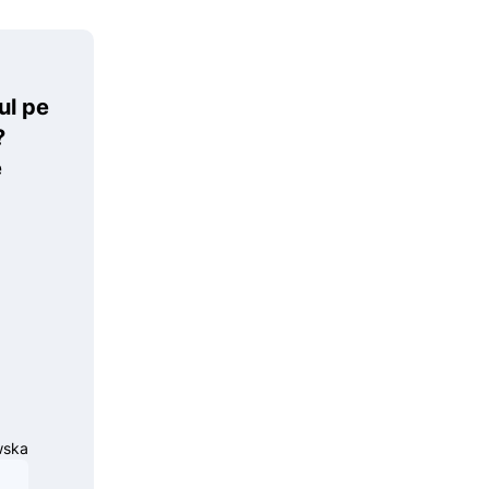
ul pe
?
e
wska