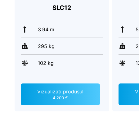
SLC12
3.94 m
5
295 kg
2
102 kg
1
Vizualizați produsul
V
4 200 €