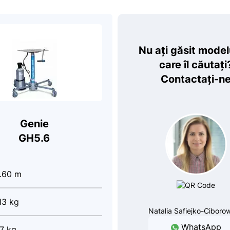
Nu ați găsit model
care îl căutați
Contactați-n
Genie
GH5.6
.60 m
13 kg
Natalia Safiejko-Ciboro
WhatsApp
7 kg