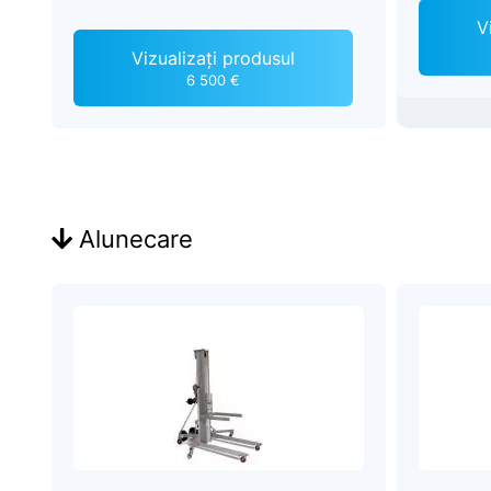
V
Vizualizați produsul
6 500 €
Alunecare