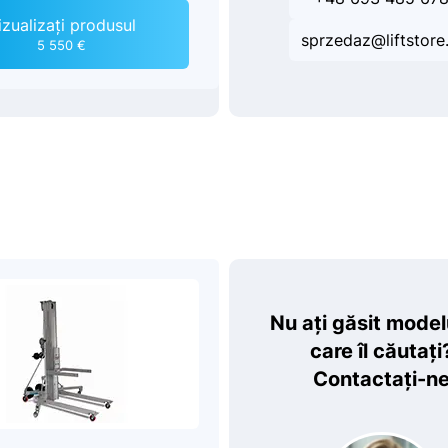
izualizați produsul
sprzedaz@liftstore.
5 550 €
Nu ați găsit model
care îl căutați
Contactați-n