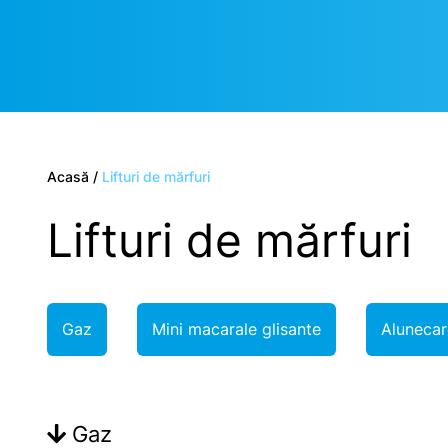
Acasă
/
Lifturi de mărfuri
Lifturi de mărfuri
Gaz
Mini macarale glisante
Alunecar
Gaz