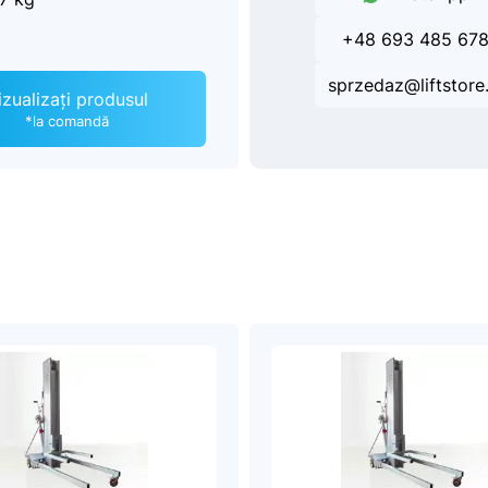
+48 693 485 67
sprzedaz@liftstore.
izualizați produsul
*la comandă