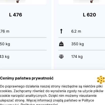
L 476
L 620
.76 m
6.2 m
50 kg
350 kg
43 kg
174 kg
Cenimy państwa prywatność
izualizați produsul
Vizualizați produsu
3 700 €
5 300 €
Do poprawnego działania naszej strony niezbędne są niektóre pliki
cookies. Zachęcamy również do wyrażenia zgody na użycie plików
cookie narzędzi analitycznych. Dzięki nim możemy nieustannie
ulepszać stronę. Więcej informacji znajdą państwo w Polityce
Polityka prywatności