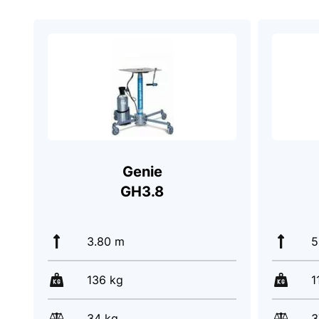
Genie
GH3.8
3.80 m
5
136 kg
1
34 kg
3