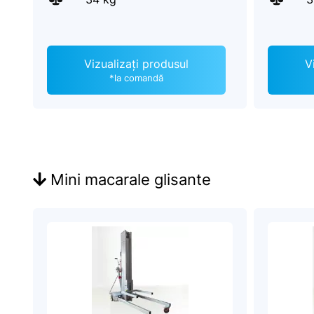
Vizualizați produsul
V
*la comandă
Mini macarale glisante