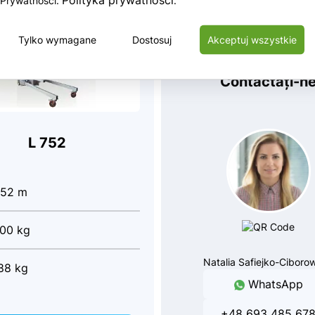
Prywatności.
.
Tylko wymagane
Dostosuj
Nu ați găsit model
Akceptuj wszystkie
care îl căutați
Contactați-n
L 752
.52 m
00 kg
Natalia Safiejko-Ciboro
88 kg
WhatsApp
+48 693 485 67