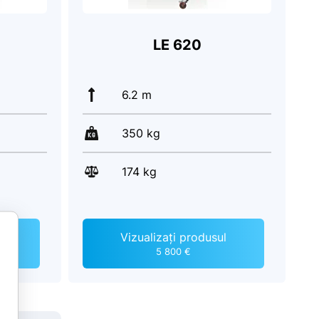
LE 620
6.2 m
350 kg
174 kg
l
Vizualizați produsul
5 800 €