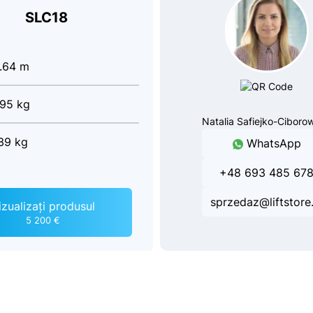
SLC18
.64 m
95 kg
Natalia Safiejko-Ciboro
39 kg
WhatsApp
+48 693 485 67
sprzedaz@liftstore.
izualizați produsul
5 200 €