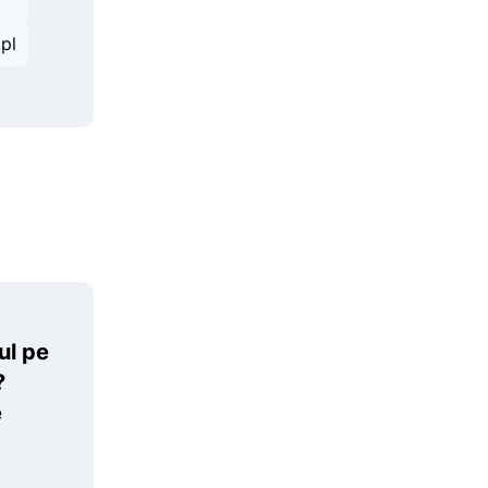
pl
ul pe
?
e