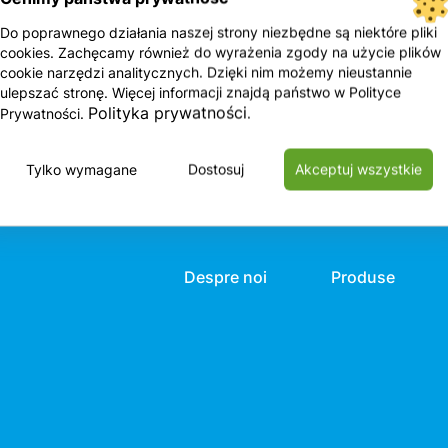
l de
ma
Do poprawnego działania naszej strony niezbędne są niektóre pliki
cookies. Zachęcamy również do wyrażenia zgody na użycie plików
ă mașina dvs. este pe
cookie narzędzi analitycznych. Dzięki nim możemy nieustannie
ulepszać stronę. Więcej informacji znajdą państwo w Polityce
Polityka prywatności
Prywatności.
.
Tylko wymagane
Dostosuj
Akceptuj wszystkie
Despre noi
Produse