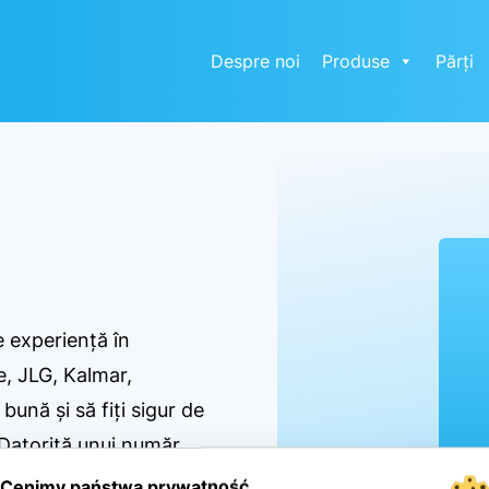
Despre noi
Produse
Părți
e experiență în
e, JLG, Kalmar,
bună și să fiți sigur de
. Datorită unui număr
ntem capabili să
Cenimy państwa prywatność