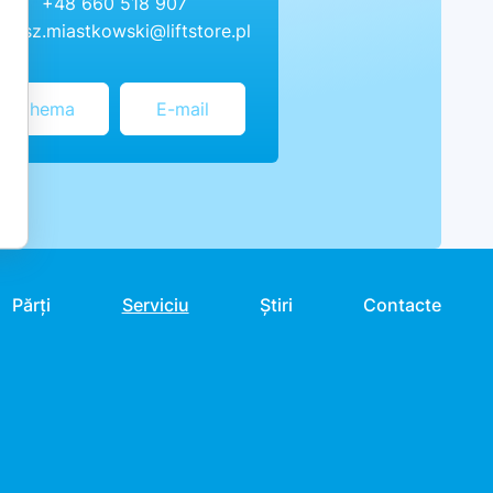
+48 660 518 907
riusz.miastkowski@liftstore.pl
Chema
E-mail
Părți
Serviciu
Știri
Contacte