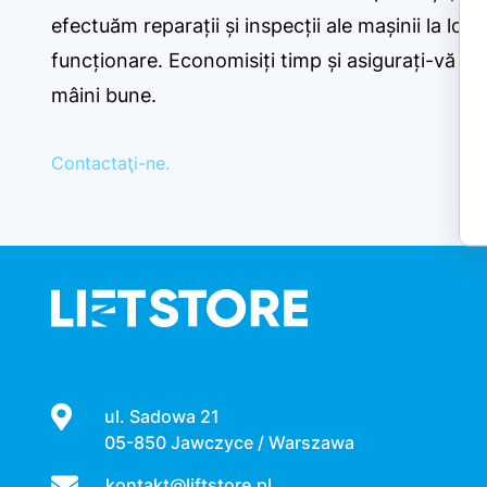
efectuăm reparații și inspecții ale mașinii la locu
funcționare. Economisiți timp și asigurați-vă c
mâini bune.
Contactaţi-ne.
ul. Sadowa 21
05-850 Jawczyce / Warszawa
kontakt@liftstore.pl