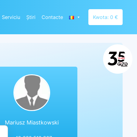
Serviciu
Știri
Contacte
Kwota: 0 €
Mariusz Miastkowski